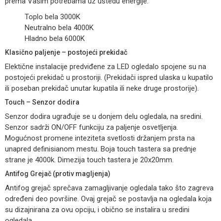
prema Vašim potrebama uz uštedu energije.
Toplo bela 3000K
Neutralno bela 4000K
Hladno bela 6000K
Klasično paljenje – postojeći prekidač
Elektične instalacije predviđene za LED ogledalo spojene su na
postojeći prekidač u prostoriji. (Prekidači ispred ulaska u kupatilo
ili poseban prekidač unutar kupatila ili neke druge prostorije).
Touch – Senzor dodira
Senzor dodira ugrađuje se u donjem delu ogledala, na sredini.
Senzor sadrži ON/OFF funkciju za paljenje osvetljenja.
Mogućnost promene inteziteta svetlosti držanjem prsta na
unapred definisianom mestu. Boja touch tastera sa prednje
strane je 4000k. Dimezija touch tastera je 20x20mm.
Antifog Grejač (protiv magljenja)
Antifog grejač sprečava zamagljivanje ogledala tako što zagreva
određeni deo površine. Ovaj grejač se postavlja na ogledala koja
su dizajnirana za ovu opciju, i obično se instalira u sredini
ogledala.