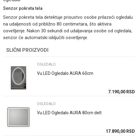
Senzor pokreta tela
Senzor pokreta tela detektuje prisustvo osobe prilazeći ogledalu
na udaljenosti od približno 80 centimetara, što aktivira
osvetljenje. Nakon 30 sekundi od udaljavanja osobe od ogledala,
senzor će automatski isključiti osvetljenje.
SLIČNI PROIZVODI
Ime/Nadimak
OGLEDALO
Email
Vu LED Ogledalo AURA 60cm
7.190,00
RSD
Poruka
OGLEDALO
Vu LED Ogledalo AURA 80cm delt
17.890,00
RSD