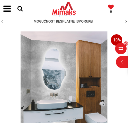
0
MOGUĆNOST BESPLATNE ISPORUKE!
10
%
(
0
)
POMOĆ PRI
KUPOVINI
Za više informacija,
pomoć i porudžbine
064 64 64 103