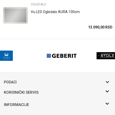
POŠALJI
OGLEDALO
Vu LED Ogledalo AURA 100cm
13.090,00
RSD
PODACI
KORISNIČKI SERVIS
Postani VIP - Loyalty program
INFORMACIJE
Saveti
Novosti
Zaposlenje