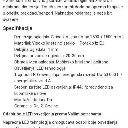
* Slike su informativnog karaktera. Oblik ogledala zavisi od
odabrane dimenzije. Touch senzor i/ili dodatna oprema biraju se
u odeljku prekidaci/senzori. Naknadne reklamacije neće biti
uvazene.
Specifikacija
Dimenzije ogledala: Širina x Visina ( max 1500 x 1500 mm )
Materijal: Visoko kristalno staklo – Poreklo iz EU
Debljina ogledala: 4 mm
Debljina pozadine ogledala: 20-30mm
Obrada ivica ogledala: Mašinsko brušene i polirane
Osvetljenje: LED tehnologija
Trajnost LED osvetljenja I energetski razred: Do 50 000 h /
energetski razred A
Stepen zaštite LED osvetljenja: IP44 ; *predviđeno za
kupatilske uslove
Montažni dodaci: Da
Garancija: Da, 2. Godine
Odabir boje LED osvetljenja prema Vašim potrebama
Napredna LED tehnologija omogućava odabir boje osvetljenja