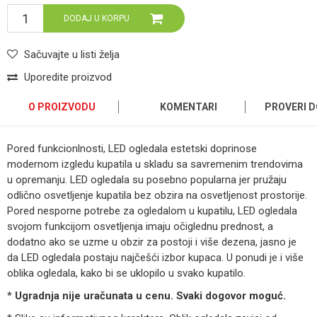
DODAJ U KORPU
Sačuvajte u listi želja
Uporedite proizvod
O PROIZVODU
KOMENTARI
PROVERI 
Pored funkcionlnosti, LED ogledala estetski doprinose
modernom izgledu kupatila u skladu sa savremenim trendovima
u opremanju. LED ogledala su posebno popularna jer pružaju
odlično osvetljenje kupatila bez obzira na osvetljenost prostorije.
Pored nesporne potrebe za ogledalom u kupatilu, LED ogledala
svojom funkcijom osvetljenja imaju očiglednu prednost, a
dodatno ako se uzme u obzir za postoji i više dezena, jasno je
da LED ogledala postaju najčešći izbor kupaca. U ponudi je i više
oblika ogledala, kako bi se uklopilo u svako kupatilo.
*
Ugradnja nije uračunata u cenu. Svaki dogovor moguć.