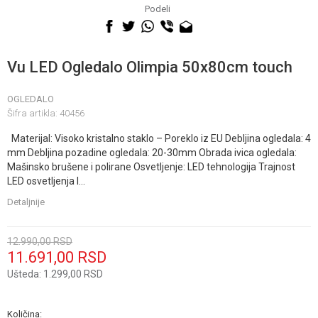
060 0500 895
Podeli
Vu LED Ogledalo Olimpia 50x80cm touch
OGLEDALO
Šifra artikla:
40456
Materijal: Visoko kristalno staklo – Poreklo iz EU Debljina ogledala: 4
mm Debljina pozadine ogledala: 20-30mm Obrada ivica ogledala:
Mašinsko brušene i polirane Osvetljenje: LED tehnologija Trajnost
LED osvetljenja I
...
Detaljnije
12.990,00
RSD
11.691,00
RSD
Ušteda:
1.299,00
RSD
Količina: