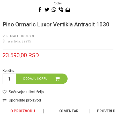
060 0500 895
Podeli
Pino Ormaric Luxor Vertikla Antracit 1030
VERTIKALE I KOMODE
Šifra artikla:
39915
23.590,00
RSD
Količina:
DODAJ U KORPU
Sačuvajte u listi želja
Uporedite proizvod
O PROIZVODU
KOMENTARI
PROVERI 