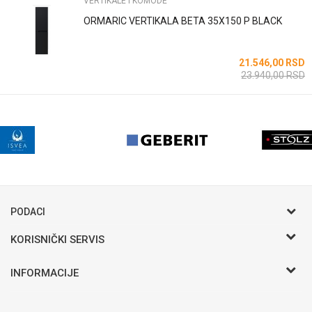
VERTIKALE I KOMODE
ORMARIC VERTIKALA BETA 35X150 P BLACK
21.546,00
RSD
23.940,00
RSD
PODACI
KORISNIČKI SERVIS
Postani VIP - Loyalty program
INFORMACIJE
Saveti
Novosti
Zaposlenje
Najčešća pitanja