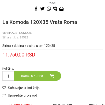
060 0500 895
Podeli
La Komoda 120X35 Vrata Roma
VERTIKALE I KOMODE
Šifra artikla:
39592
Sirina x dubina x visina u cm 120x35
11.750,00
RSD
Količina:
DODAJ U KORPU
Sačuvajte u listi želja
Uporedite proizvod