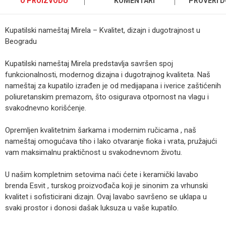
O PROIZVODU
KOMENTARI
PROVERI 
Kupatilski nameštaj Mirela – Kvalitet, dizajn i dugotrajnost u
Beogradu
Kupatilski nameštaj Mirela predstavlja savršen spoj
funkcionalnosti, modernog dizajna i dugotrajnog kvaliteta. Naš
nameštaj za kupatilo izrađen je od medijapana i iverice zaštićenih
poliuretanskim premazom, što osigurava otpornost na vlagu i
svakodnevno korišćenje.
Opremljen kvalitetnim šarkama i modernim ručicama , naš
nameštaj omogućava tiho i lako otvaranje fioka i vrata, pružajući
vam maksimalnu praktičnost u svakodnevnom životu.
U našim kompletnim setovima naći ćete i keramički lavabo
brenda Esvit , turskog proizvođača koji je sinonim za vrhunski
kvalitet i sofisticirani dizajn. Ovaj lavabo savršeno se uklapa u
svaki prostor i donosi dašak luksuza u vaše kupatilo.