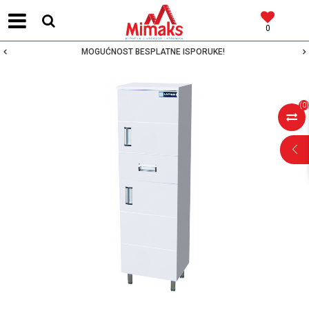
0
MOGUĆNOST BESPLATNE ISPORUKE!
(
0
)
POMOĆ PRI
KUPOVINI
Za više informacija,
pomoć i porudžbine
064 64 64 103