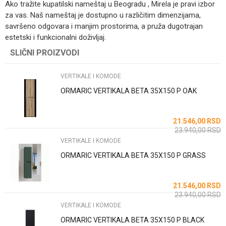
Ako tražite kupatilski nameštaj u Beogradu , Mirela je pravi izbor
za vas. Naš nameštaj je dostupno u različitim dimenzijama,
savršeno odgovara i manjim prostorima, a pruža dugotrajan
estetski i funkcionalni doživljaj.
SLIČNI PROIZVODI
Ime/Nadimak
VERTIKALE I KOMODE
Email
ORMARIC VERTIKALA BETA 35X150 P OAK
21.546,00
RSD
Poruka
23.940,00
RSD
VERTIKALE I KOMODE
ORMARIC VERTIKALA BETA 35X150 P GRASS
21.546,00
RSD
23.940,00
RSD
POŠALJI
VERTIKALE I KOMODE
ORMARIC VERTIKALA BETA 35X150 P BLACK