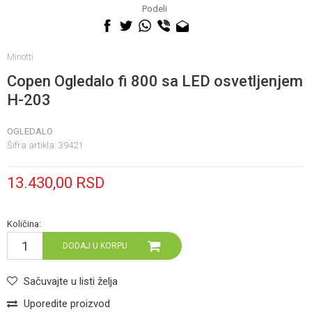
060 0500 895
Podeli
Minotti
Copen Ogledalo fi 800 sa LED osvetljenjem
H-203
OGLEDALO
Šifra artikla:
39421
13.430,00
RSD
Količina:
DODAJ U KORPU
Sačuvajte u listi želja
Uporedite proizvod