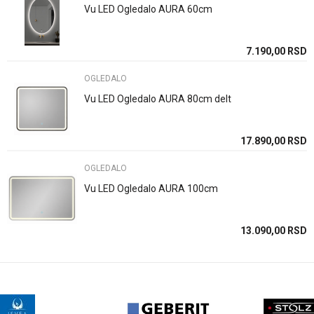
Email
Dimenzija
60cm
Vu LED Ogledalo AURA 60cm
Boja
Boja drveta
7.190,00
RSD
Poruka
Zemlja proizvodnje
Kina
OGLEDALO
Vu LED Ogledalo AURA 80cm delt
17.890,00
RSD
POŠALJI
OGLEDALO
Vu LED Ogledalo AURA 100cm
13.090,00
RSD