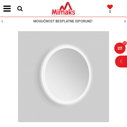
0
MOGUĆNOST BESPLATNE ISPORUKE!
(
0
)
POMOĆ PRI
KUPOVINI
Za više informacija,
pomoć i porudžbine
064 64 64 103