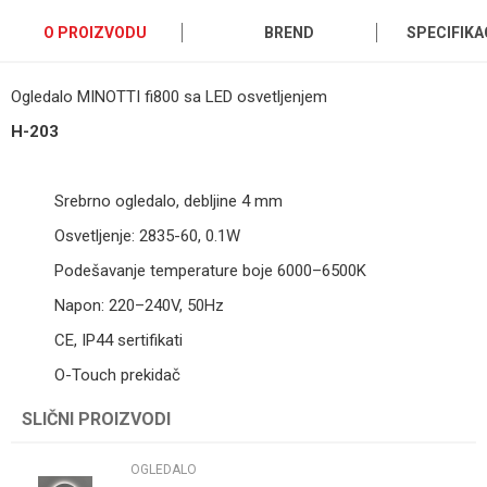
O PROIZVODU
BREND
SPECIFIKA
Ogledalo MINOTTI fi800 sa LED osvetljenjem
H-203
Srebrno ogledalo, debljine 4 mm
Osvetljenje: 2835-60, 0.1W
Podešavanje temperature boje 6000–6500K
Napon: 220–240V, 50Hz
CE, IP44 sertifikati
O-Touch prekidač
Kategorija
OGLEDALO
SLIČNI PROIZVODI
Ime/Nadimak
Brend
Minotti
OGLEDALO