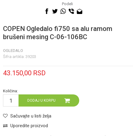
060 0500 895
Podeli
COPEN Ogledalo fi750 sa alu ramom
brušeni mesing C-06-106BC
OGLEDALO
Šifra artikla:
39203
43.150,00
RSD
Količina:
DODAJ U KORPU
Sačuvajte u listi želja
Uporedite proizvod