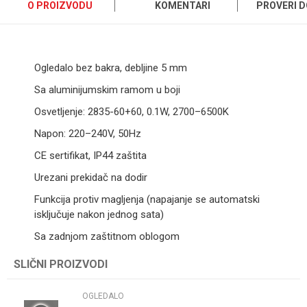
O PROIZVODU
KOMENTARI
PROVERI 
Ogledalo bez bakra, debljine 5 mm
Sa aluminijumskim ramom u boji
Osvetljenje: 2835-60+60, 0.1W, 2700–6500K
Napon: 220–240V, 50Hz
CE sertifikat, IP44 zaštita
Urezani prekidač na dodir
Funkcija protiv magljenja (napajanje se automatski
isključuje nakon jednog sata)
Sa zadnjom zaštitnom oblogom
SLIČNI PROIZVODI
Ime/Nadimak
OGLEDALO