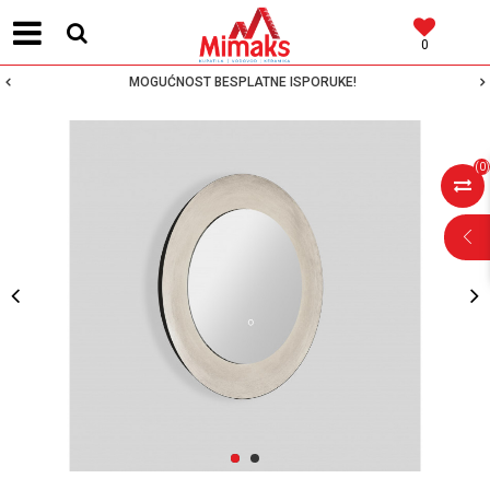
0
MOGUĆNOST BESPLATNE ISPORUKE!
(
0
)
POMOĆ PRI
KUPOVINI
Za više informacija,
pomoć i porudžbine
1
2
064 64 64 103