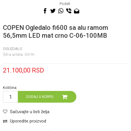
060 0500 895
Podeli
COPEN Ogledalo fi600 sa alu ramom
56,5mm LED mat crno C-06-100MB
OGLEDALO
Šifra artikla:
39191
21.100,00
RSD
Količina:
DODAJ U KORPU
Sačuvajte u listi želja
Uporedite proizvod