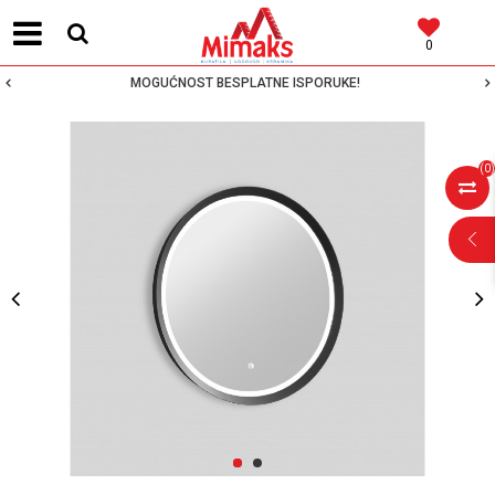
0
MOGUĆNOST BESPLATNE ISPORUKE!
(
0
)
POMOĆ PRI
KUPOVINI
Za više informacija,
pomoć i porudžbine
1
2
064 64 64 103