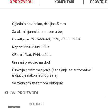
O PROIZVODU
KOMENTARI
PROVERI 
Ogledalo bez bakra, debljine 5 mm
Sa aluminijumskim ramom u boji
Osvetljenje: 2835-60+60, 0.1W, 2700–6500K
Napon: 220–240V, 50Hz
CE sertifikat, IP44 zaštita
Urezani prekidač na dodir
Funkcija protiv magljenja (napajanje se automatski
isključuje nakon jednog sata)
Sa zadnjom zaštitnom oblogom
SLIČNI PROIZVODI
Ime/Nadimak
OGLEDALO