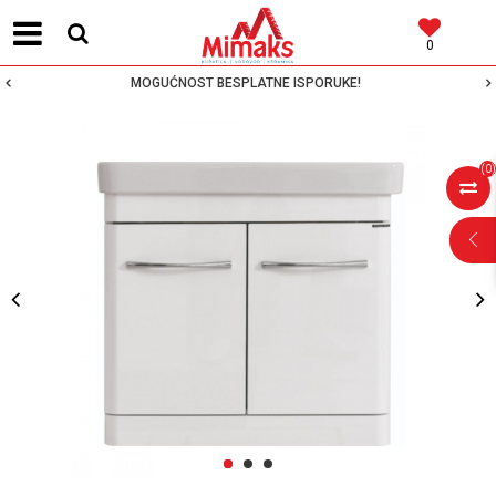
0
MOGUĆNOST BESPLATNE ISPORUKE!
(
0
)
POMOĆ PRI
KUPOVINI
Za više informacija,
pomoć i porudžbine
1
2
3
064 64 64 103