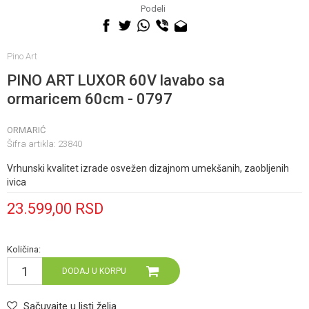
060 0500 895
Podeli
Pino Art
PINO ART LUXOR 60V lavabo sa
ormaricem 60cm - 0797
ORMARIĆ
Šifra artikla:
23840
Vrhunski kvalitet izrade osvežen dizajnom umekšanih, zaobljenih
ivica
23.599,00
RSD
Količina:
DODAJ U KORPU
Sačuvajte u listi želja