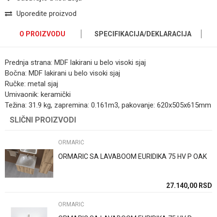
Uporedite proizvod
O PROIZVODU
SPECIFIKACIJA/DEKLARACIJA
Prednja strana: MDF lakirani u belo visoki sjaj
Bočna: MDF lakirani u belo visoki sjaj
Ručke: metal sjaj
Umivaonik: keramički
Težina: 31.9 kg, zapremina: 0.161m3, pakovanje: 620x505x615mm
Kategorija
ORMARIĆ
SLIČNI PROIZVODI
Ime/Nadimak
Brend
Pino Art
ORMARIĆ
Email
Dimenzija
60cm
ORMARIC SA LAVABOOM EURIDIKA 75 HV P OAK
Boja
Bela
27.140,00
RSD
Poruka
Zemlja proizvodnje
Srbija
ORMARIĆ