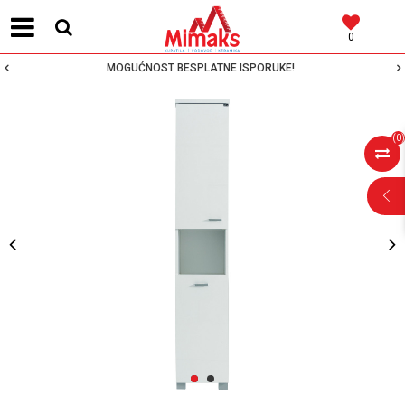
0
MOGUĆNOST BESPLATNE ISPORUKE!
(
0
)
POMOĆ PRI
KUPOVINI
Za više informacija,
pomoć i porudžbine
1
2
064 64 64 103