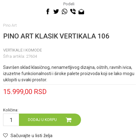
060 0500 895
Podeli
Pino Art
PINO ART KLASIK VERTIKALA 106
VERTIKALE I KOMODE
Šifra artikla:
27604
Savršen sklad klasičnog, nenametljivog dizajna, oštrih, ravnih ivica,
izuzetne funkcionalnosti i široke palete proizvoda koji se lako mogu
uklopiti u svaki prostor.
15.999,00
RSD
Količina:
DODAJ U KORPU
Sačuvajte u listi želja