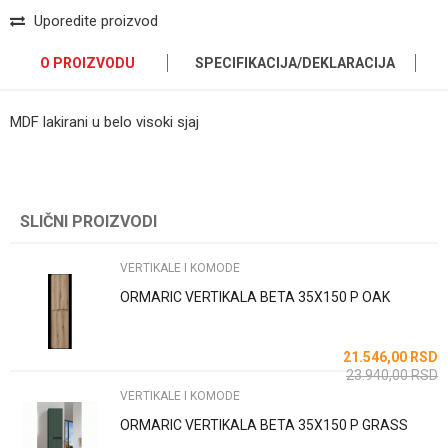
Uporedite proizvod
O PROIZVODU
SPECIFIKACIJA/DEKLARACIJA
MDF lakirani u belo visoki sjaj
Kategorija
VERTIKALE I KOMODE
Ime/Nadimak
Brend
Pino Art
SLIČNI PROIZVODI
Email
Dimenzija
60cm
Boja
Bela
VERTIKALE I KOMODE
Poruka
ORMARIC VERTIKALA BETA 35X150 P OAK
Zemlja proizvodnje
Srbija
21.546,00
RSD
23.940,00
RSD
VERTIKALE I KOMODE
ORMARIC VERTIKALA BETA 35X150 P GRASS