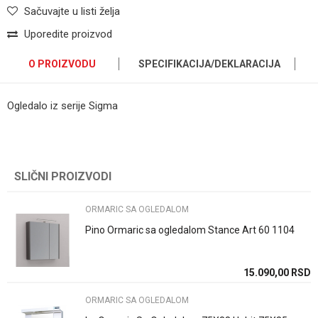
Sačuvajte u listi želja
Uporedite proizvod
O PROIZVODU
SPECIFIKACIJA/DEKLARACIJA
Ogledalo iz serije Sigma
Kategorija
ORMARIC SA OGLEDALOM
Ime/Nadimak
Brend
Pino Art
SLIČNI PROIZVODI
Email
Boja
Bela
Zemlja proizvodnje
Srbija
ORMARIC SA OGLEDALOM
Poruka
Pino Ormaric sa ogledalom Stance Art 60 1104
15.090,00
RSD
ORMARIC SA OGLEDALOM