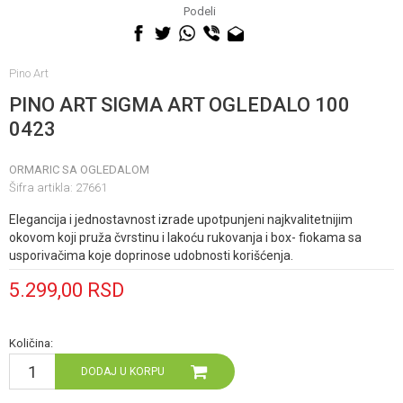
060 0500 895
Podeli
Pino Art
PINO ART SIGMA ART OGLEDALO 100
0423
ORMARIC SA OGLEDALOM
Šifra artikla:
27661
Elegancija i jednostavnost izrade upotpunjeni najkvalitetnijim
okovom koji pruža čvrstinu i lakoću rukovanja i box- fiokama sa
usporivačima koje doprinose udobnosti korišćenja.
5.299,00
RSD
Količina:
DODAJ U KORPU