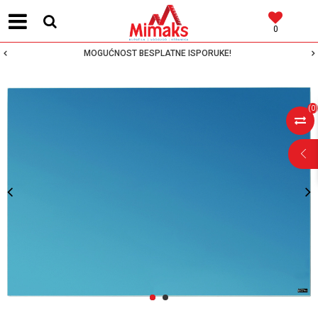
0
MOGUĆNOST BESPLATNE ISPORUKE!
(
0
)
POMOĆ PRI
KUPOVINI
Za više informacija,
pomoć i porudžbine
1
2
064 64 64 103