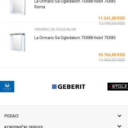
La Ormaric Sa Ogledalom 75X88 Hobit 75X85
Roma
POŠALJI
11.241,00
RSD
12.490,00
RSD
ORMARIC SA OGLEDALOM
La Ormaric Sa Ogledalom 75X88 Hobit 75X85
10.764,00
RSD
11.960,00
RSD
PODACI
KORISNIČKI SERVIS