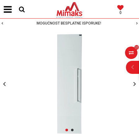
0
MOGUĆNOST BESPLATNE ISPORUKE!
(
0
)
POMOĆ PRI
KUPOVINI
Za više informacija,
pomoć i porudžbine
1
2
064 64 64 103