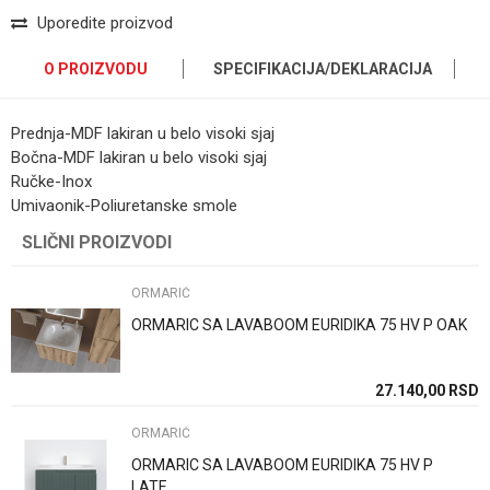
Uporedite proizvod
O PROIZVODU
SPECIFIKACIJA/DEKLARACIJA
Prednja-MDF lakiran u belo visoki sjaj
Bočna-MDF lakiran u belo visoki sjaj
Ručke-Inox
Umivaonik-Poliuretanske smole
Kategorija
ORMARIĆ
Ime/Nadimak
SLIČNI PROIZVODI
Brend
Pino Art
ORMARIĆ
Email
Dimenzija
60cm
ORMARIC SA LAVABOOM EURIDIKA 75 HV P OAK
Boja
Bela
27.140,00
RSD
Poruka
Zemlja proizvodnje
Srbija
ORMARIĆ
ORMARIC SA LAVABOOM EURIDIKA 75 HV P
LATE