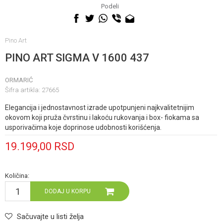
060 0500 895
Podeli
Pino Art
PINO ART SIGMA V 1600 437
ORMARIĆ
Šifra artikla:
27665
Elegancija i jednostavnost izrade upotpunjeni najkvalitetnijim
okovom koji pruža čvrstinu i lakoću rukovanja i box- fiokama sa
usporivačima koje doprinose udobnosti korišćenja.
19.199,00
RSD
Količina:
DODAJ U KORPU
Sačuvajte u listi želja