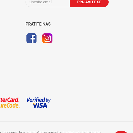
PRIJAVITE SE
PRATITE NAS
ama i cenama. Ipak, ne možemo garantovati da su sve navedene