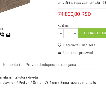
cm / Širina rupa za montažu - 68
74.800,00
RSD
Količina:
li
DODAJ U KOR
Sačuvajte u listi želja
Uporedite proizvod
Komentari
Proveri dostupnost u radnjama
/ melamin tekstura drveta
slavine - / Preliv - / Širina - 73.4 cm / Širina rupa za montažu
ORMARIĆ
Email
Geberit