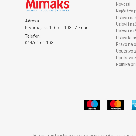
Novosti
Najčešća p
Uslovi i na
Adresa:
Uslovi i na
Prvomajska 116c , 11080 Zemun
Uslovi i n
Telefon:
Uslovi kori
064/64-64-103
Pravo na o
Uputstvo z
Uputstvo z
Politika pr
Maksimalno koristimo sve svoje resurse da Vam svi artikli n