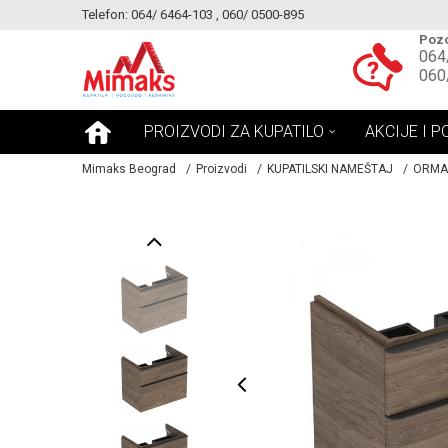
Telefon: 064/ 6464-103 , 060/ 0500-895
KE!
MOGUCNOST MONTAŽE PROIZVODA
Pozo
064
060
PROIZVODI ZA KUPATILO
AKCIJE I P
Mimaks Beograd
Proizvodi
KUPATILSKI NAMEŠTAJ
ORMA