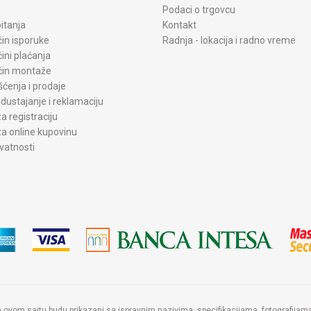
Podaci o trgovcu
itanja
Kontakt
čin isporuke
Radnja - lokacija i radno vreme
čini plaćanja
ačin montaže
šćenja i prodaje
dustajanje i reklamaciju
a registraciju
a online kupovinu
ivatnosti
a ovom sajtu budu prikazani sa ispravnim nazivima, specifikacijama, fotografij