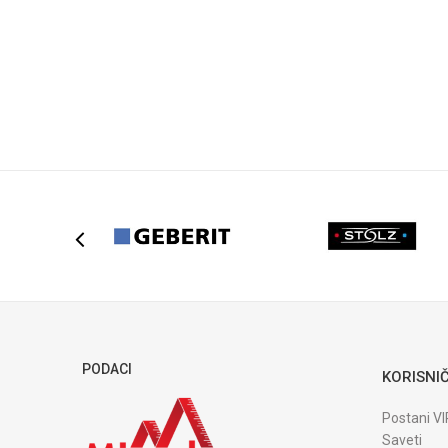
DODAJ U KORPU
PODACI
KORISNIČ
Postani VI
Saveti