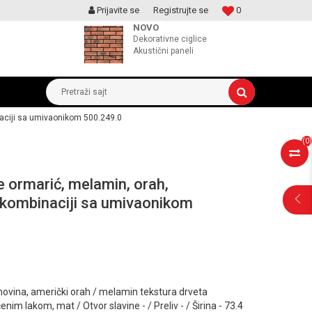
Prijavite se
Registrujte se
0
MOGUCNOST MONTAŽE PROIZVODA
NOVO
Dekorativne ciglice
Akustični paneli
Pretraži sajt
aciji sa umivaonikom 500.249.0
(
0
)
 ormarić, melamin, orah,
kombinaciji sa umivaonikom
POMOĆ PRI
KUPOVINI
rahovina, američki orah / melamin tekstura drveta
nim lakom, mat / Otvor slavine - / Preliv - / Širina - 73.4