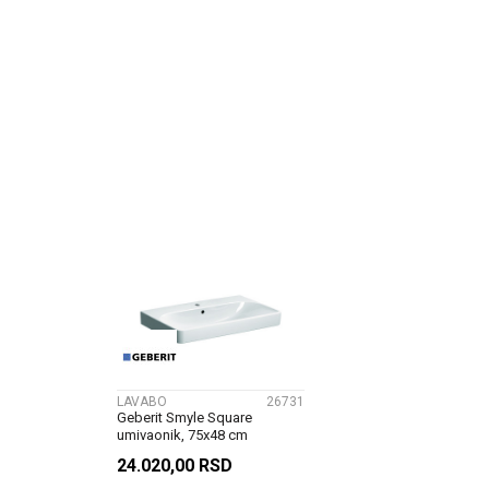
Način ugradnje/Tip
Poruka
Boja
Zemlja proizvodnje
POŠALJI
LAVABO
26731
Geberit Smyle Square
umivaonik, 75x48 cm
500.249.01.1
24.020,00
RSD