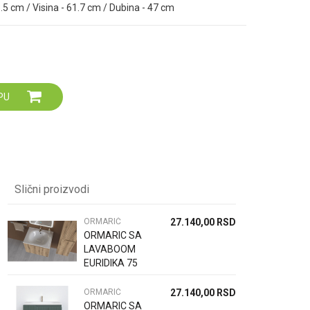
.5 cm / Visina - 61.7 cm / Dubina - 47 cm
Za više informacija,
pomoć i porudžbine
064 64 64 103
060 0500 895
PU
Slični proizvodi
ORMARIĆ
27.140,00
RSD
ORMARIC SA
LAVABOOM
EURIDIKA 75
HV P OAK
ORMARIĆ
27.140,00
RSD
ORMARIC SA