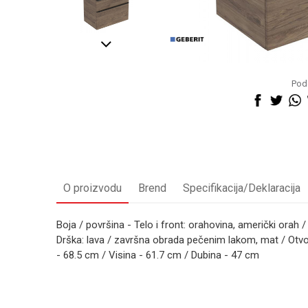
Pode
O proizvodu
Brend
Specifikacija/Deklaracija
Boja / površina - Telo i front: orahovina, američki orah 
Drška: lava / završna obrada pečenim lakom, mat / Otvor 
- 68.5 cm / Visina - 61.7 cm / Dubina - 47 cm
Kategorija
Ime/Nadimak
Brend