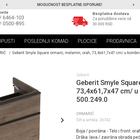
MOGUĆNOST BESPLATNE ISPORUKE!
vite
Besplatna dostava
/ 6464-103
Za porudžbine veće od
/ 0500-895
30.000 RSD
OPUSTI
POSLEDNJI KOMAD
PLOCICE
PRODAVNICA
RIĆ
Geberit Smyle Square ormarić, melamin, orah, 73,4x61,7x47 cm/ u kombin
Geberit
Geberit Smyle Square
73,4x61,7x47 cm/ u 
500.249.0
ORMARIĆ
Šifra artikla:
26742
Boja / površina - Telo i front: o
Drška: lava / završna obrada peče