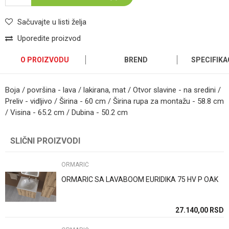
Sačuvajte u listi želja
Uporedite proizvod
O PROIZVODU
BREND
SPECIFIKA
Boja / površina - lava / lakirana, mat / Otvor slavine - na sredini /
Preliv - vidljivo / Širina - 60 cm / Širina rupa za montažu - 58.8 cm
/ Visina - 65.2 cm / Dubina - 50.2 cm
Kategorija
ORMARIĆ
Ime/Nadimak
SLIČNI PROIZVODI
Brend
Geberit
Email
ORMARIĆ
Način ugradnje/Tip
Konzolni(na zid)
ORMARIC SA LAVABOOM EURIDIKA 75 HV P OAK
Boja
Siva
Poruka
Zemlja proizvodnje
Svajcarska
27.140,00
RSD