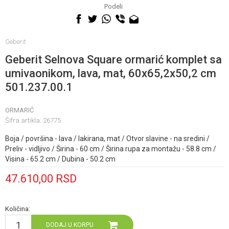
060 0500 895
Podeli
Geberit
Geberit Selnova Square ormarić komplet sa
umivaonikom, lava, mat, 60x65,2x50,2 cm
501.237.00.1
ORMARIĆ
Šifra artikla:
26775
Boja / površina - lava / lakirana, mat / Otvor slavine - na sredini /
Preliv - vidljivo / Širina - 60 cm / Širina rupa za montažu - 58.8 cm /
Visina - 65.2 cm / Dubina - 50.2 cm
47.610,00
RSD
Količina:
DODAJ U KORPU