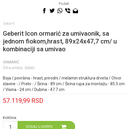
060 0500 895
Podeli
Geberit
Geberit Icon ormarić za umivaonik, sa
jednom fiokom,hrast, 89x24x47,7 cm/ u
kombinaciji sa umivao
ORMARIĆ
Šifra artikla:
26840
Boja / površina - hrast, prirodni / melamin struktura drveta / Otvor
slavine - / Preliv - / Širina - 89 cm / Širina rupa za montažu - 85.5 cm
/ Visina - 24 cm / Dubina - 47.7 cm
57.119,99
RSD
Količina:
DODAJ U KORPU