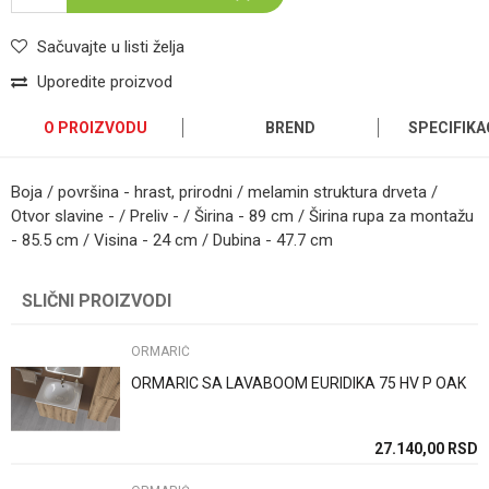
Sačuvajte u listi želja
Uporedite proizvod
O PROIZVODU
BREND
SPECIFIKA
Boja / površina - hrast, prirodni / melamin struktura drveta /
Otvor slavine - / Preliv - / Širina - 89 cm / Širina rupa za montažu
- 85.5 cm / Visina - 24 cm / Dubina - 47.7 cm
Kategorija
ORMARIĆ
Ime/Nadimak
SLIČNI PROIZVODI
Brend
Geberit
Email
ORMARIĆ
Način ugradnje/Tip
Konzolni(na zid)
ORMARIC SA LAVABOOM EURIDIKA 75 HV P OAK
Boja
Boja drveta
Poruka
Zemlja proizvodnje
Svajcarska
27.140,00
RSD