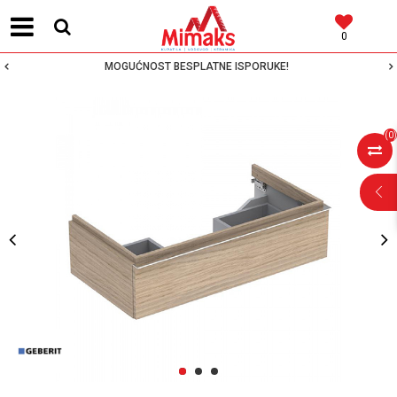
0
MOGUĆNOST BESPLATNE ISPORUKE!
(
0
)
POMOĆ PRI
KUPOVINI
Za više informacija,
pomoć i porudžbine
1
2
3
064 64 64 103