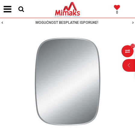
0
MOGUĆNOST BESPLATNE ISPORUKE!
(
0
)
POMOĆ PRI
KUPOVINI
Za više informacija,
pomoć i porudžbine
064 64 64 103