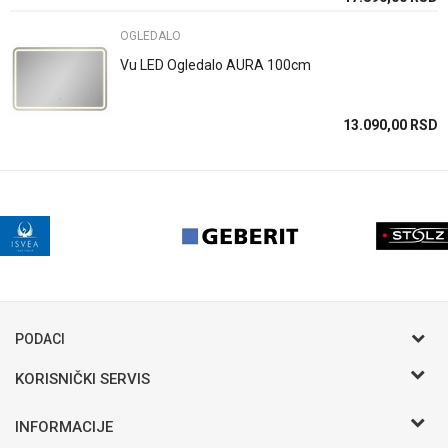
OGLEDALO
Vu LED Ogledalo AURA 100cm
13.090,00
RSD
PODACI
KORISNIČKI SERVIS
Postani VIP - Loyalty program
INFORMACIJE
Saveti