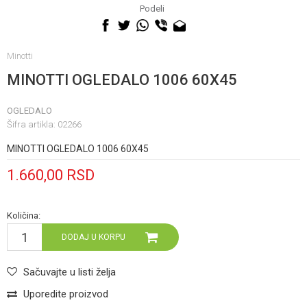
060 0500 895
Podeli
Minotti
MINOTTI OGLEDALO 1006 60X45
OGLEDALO
Šifra artikla:
02266
MINOTTI OGLEDALO 1006 60X45
1.660,00
RSD
Količina:
DODAJ U KORPU
Sačuvajte u listi želja
Uporedite proizvod