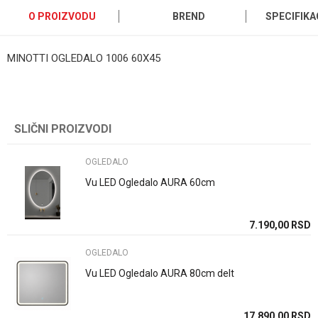
O PROIZVODU
BREND
SPECIFIKA
MINOTTI OGLEDALO 1006 60X45
Kategorija
OGLEDALO
Ime/Nadimak
Brend
Minotti
SLIČNI PROIZVODI
Email
Dimenzija
60cm
Boja
Bela
OGLEDALO
Poruka
Vu LED Ogledalo AURA 60cm
Zemlja proizvodnje
Kina
7.190,00
RSD
OGLEDALO
Vu LED Ogledalo AURA 80cm delt
POŠALJI
17.890,00
RSD