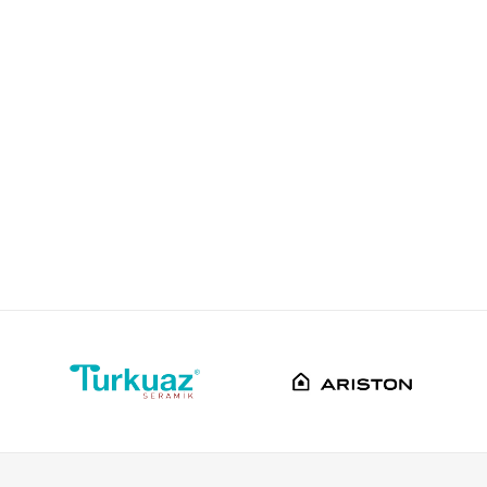
Minotti
60cm
Bela
Kina