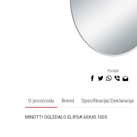
Podeli
O proizvodu
Brend
Specifikacija/Deklaracija
MINOTTI OGLEDALO ELIPSA 60X45 1005
Kategorija
Ime/Nadimak