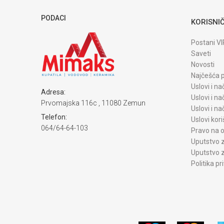
PODACI
KORISNIČ
Postani VI
Saveti
Novosti
Najčešća p
Uslovi i na
Adresa:
Uslovi i na
Prvomajska 116c , 11080 Zemun
Uslovi i n
Telefon:
Uslovi kori
064/64-64-103
Pravo na o
Uputstvo z
Uputstvo z
Politika pr