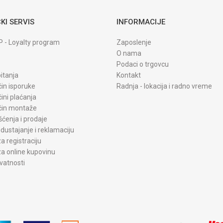
KI SERVIS
INFORMACIJE
P - Loyalty program
Zaposlenje
O nama
Podaci o trgovcu
itanja
Kontakt
čin isporuke
Radnja - lokacija i radno vreme
čini plaćanja
ačin montaže
šćenja i prodaje
dustajanje i reklamaciju
a registraciju
a online kupovinu
ivatnosti