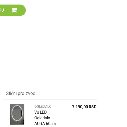
Za više informacija,
PU
pomoć i porudžbine
064 64 64 103
060 0500 895
Slični proizvodi
OGLEDALO
7.190,00
RSD
Vu LED
Ogledalo
AURA 60cm