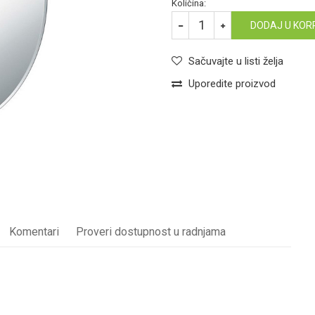
Količina:
DODAJ U KOR
Sačuvajte u listi želja
Uporedite proizvod
Komentari
Proveri dostupnost u radnjama
OGLEDALO
Email