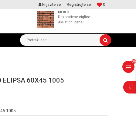
Prijavite se
Registrujte se
0
MOGUCNOST MONTAŽE PROIZVODA
NOVO
Dekorativne ciglice
Akustični paneli
Pretraži sajt
(
0
)
 ELIPSA 60X45 1005
POMOĆ PRI
45 1005
KUPOVINI