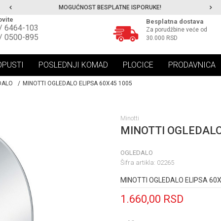
MOGUĆNOST BESPLATNE ISPORUKE!
vite
Besplatna dostava
/ 6464-103
Za porudžbine veće od
/ 0500-895
30.000 RSD
OPUSTI
POSLEDNJI KOMAD
PLOCICE
PRODAVNICA
DALO
MINOTTI OGLEDALO ELIPSA 60X45 1005
Minotti
MINOTTI OGLEDALO
OGLEDALO
Šifra artikla:
02265
MINOTTI OGLEDALO ELIPSA 60X
1.660,00
RSD