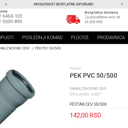
MOGUĆNOST BESPLATNE ISPORUKE!
vite
Besplatna dostava
/ 6464-103
Za porudžbine veće od
/ 0500-895
30.000 RSD
OPUSTI
POSLEDNJI KOMAD
PLOCICE
PRODAVNICA
NALIZACIONE CEVI
PEK PVC 50/500
Pestan
PEK PVC 50/500
KANALIZACIONE CEVI
Šifra artikla:
02637
PEŠTAN CEV 50/500
142,00
RSD