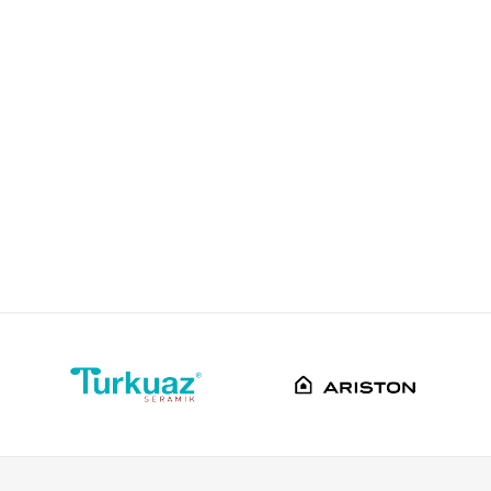
Pestan
Srbija
Pestan doo