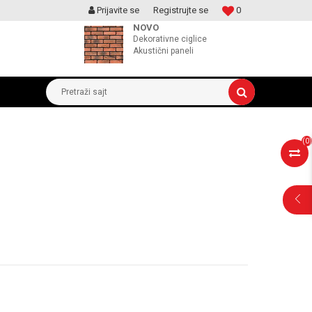
Prijavite se
Registrujte se
0
MOGUCNOST MONTAŽE PROIZVODA
NOVO
Dekorativne ciglice
Akustični paneli
Pretraži sajt
(
0
)
POMOĆ PRI
KUPOVINI