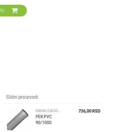
Za više informacija,
PU
pomoć i porudžbine
064 64 64 103
060 0500 895
Slični proizvodi
KANALIZACIONE CEVI
736,00
RSD
PEK PVC
90/1000