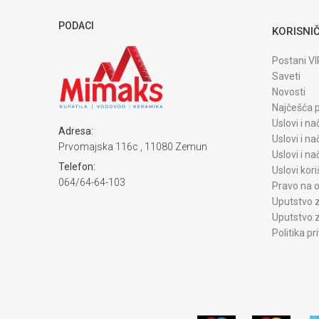
PODACI
KORISNIČ
Postani VI
Saveti
Novosti
Najčešća p
Uslovi i na
Adresa:
Uslovi i na
Prvomajska 116c , 11080 Zemun
Uslovi i n
Telefon:
Uslovi kori
064/64-64-103
Pravo na o
Uputstvo z
Uputstvo z
Politika pr