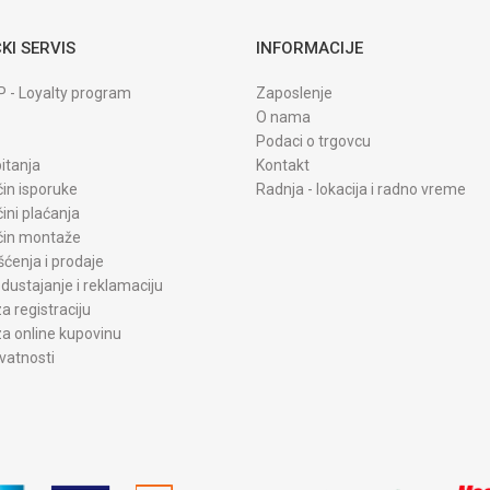
KI SERVIS
INFORMACIJE
P - Loyalty program
Zaposlenje
O nama
Podaci o trgovcu
itanja
Kontakt
čin isporuke
Radnja - lokacija i radno vreme
čini plaćanja
ačin montaže
šćenja i prodaje
dustajanje i reklamaciju
a registraciju
a online kupovinu
ivatnosti