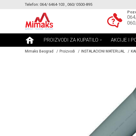
Telefon: 064/ 6464-103 , 060/ 0500-895
KE!
MOGUCNOST MONTAŽE PROIZVODA
Pozo
064
060
PROIZVODI ZA KUPATILO
AKCIJE I P
Mimaks Beograd
Proizvodi
INSTALACIONI MATERIJAL
KA