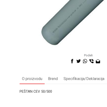
Podeli
O proizvodu
Brend
Specifikacija/Deklaracija
PEŠTAN CEV 50/500
Kategorija
Ime/Nadimak