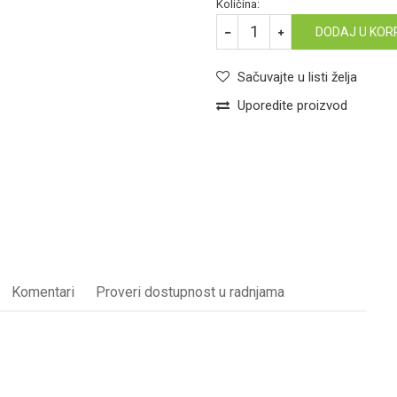
Količina:
DODAJ U KOR
Sačuvajte u listi želja
Uporedite proizvod
Komentari
Proveri dostupnost u radnjama
KANALIZACIONE CEVI
Email