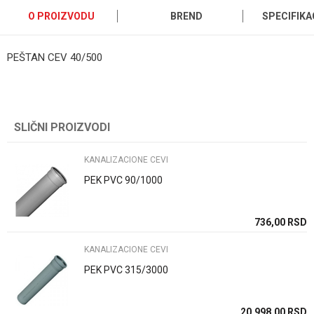
O PROIZVODU
BREND
SPECIFIKA
PEŠTAN CEV 40/500
Kategorija
KANALIZACIONE CEVI
Ime/Nadimak
Brend
Pestan
SLIČNI PROIZVODI
Email
Zemlja proizvodnje
Srbija
Uvoznik / proizvodjač
Pestan doo
KANALIZACIONE CEVI
Poruka
PEK PVC 90/1000
736,00
RSD
KANALIZACIONE CEVI
PEK PVC 315/3000
POŠALJI
20.998,00
RSD