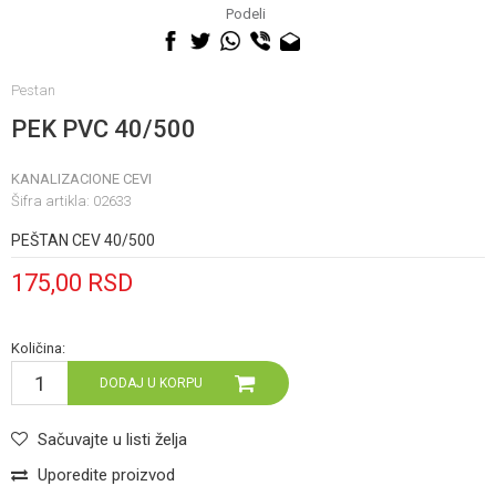
060 0500 895
Podeli
Pestan
PEK PVC 40/500
KANALIZACIONE CEVI
Šifra artikla:
02633
PEŠTAN CEV 40/500
175,00
RSD
Količina:
DODAJ U KORPU
Sačuvajte u listi želja
Uporedite proizvod