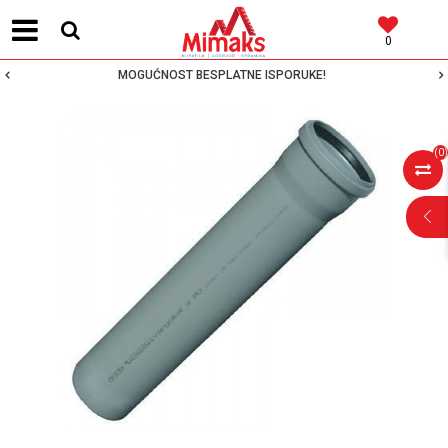
0
MOGUĆNOST BESPLATNE ISPORUKE!
(
0
)
POMOĆ PRI
KUPOVINI
Za više informacija,
pomoć i porudžbine
064 64 64 103