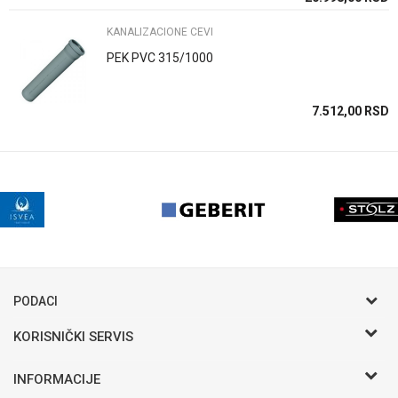
KANALIZACIONE CEVI
PEK PVC 315/1000
7.512,00
RSD
PODACI
KORISNIČKI SERVIS
Postani VIP - Loyalty program
INFORMACIJE
Saveti