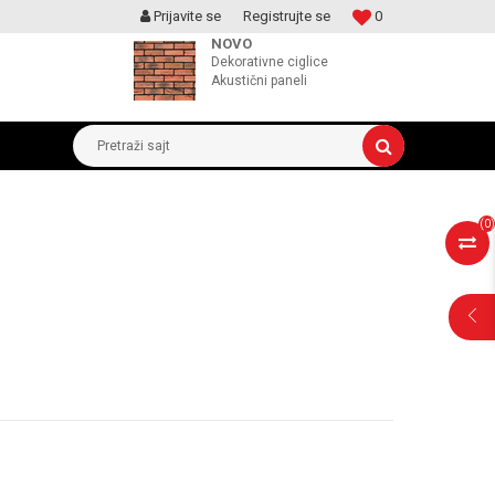
Prijavite se
Registrujte se
0
MOGUCNOST MONTAŽE PROIZVODA
NOVO
Dekorativne ciglice
Akustični paneli
Pretraži sajt
(
0
)
POMOĆ PRI
KUPOVINI