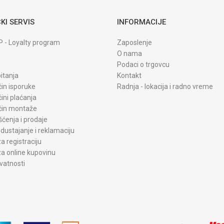
KI SERVIS
INFORMACIJE
P - Loyalty program
Zaposlenje
O nama
Podaci o trgovcu
itanja
Kontakt
čin isporuke
Radnja - lokacija i radno vreme
čini plaćanja
ačin montaže
šćenja i prodaje
dustajanje i reklamaciju
a registraciju
a online kupovinu
ivatnosti