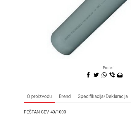
Podeli
O proizvodu
Brend
Specifikacija/Deklaracija
PEŠTAN CEV 40/1000
Kategorija
Ime/Nadimak