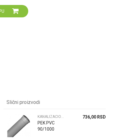
Za više informacija,
PU
pomoć i porudžbine
064 64 64 103
060 0500 895
Slični proizvodi
KANALIZACIONE CEVI
736,00
RSD
PEK PVC
90/1000