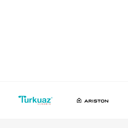
Pestan
Srbija
Pestan doo