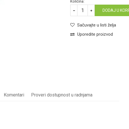
Količina:
DODAJ U KOR
Sačuvajte u listi želja
Uporedite proizvod
Komentari
Proveri dostupnost u radnjama
KANALIZACIONE CEVI
Email