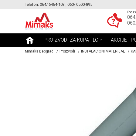
Telefon: 064/ 6464-103 , 060/ 0500-895
KE!
MOGUCNOST MONTAŽE PROIZVODA
Pozo
064
060
PROIZVODI ZA KUPATILO
AKCIJE I P
Mimaks Beograd
Proizvodi
INSTALACIONI MATERIJAL
KA