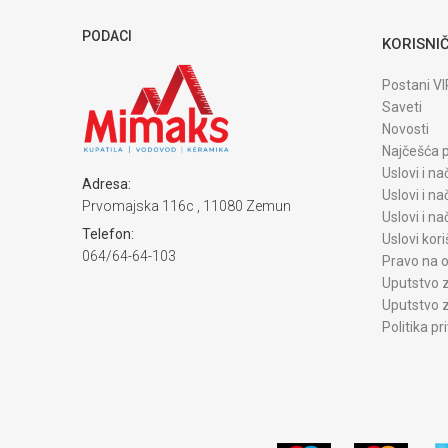
PODACI
KORISNIČ
Postani VI
Saveti
Novosti
Najčešća p
Uslovi i na
Adresa:
Uslovi i na
Prvomajska 116c , 11080 Zemun
Uslovi i n
Telefon:
Uslovi kori
064/64-64-103
Pravo na o
Uputstvo z
Uputstvo z
Politika pr