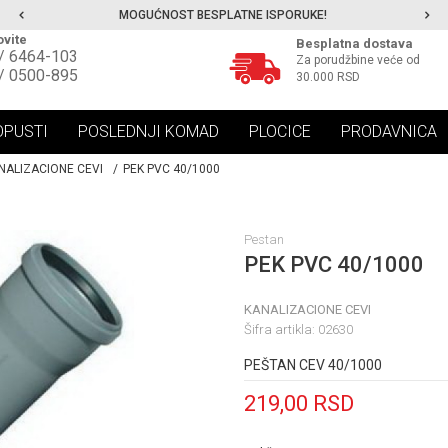
MOGUĆNOST BESPLATNE ISPORUKE!
vite
Besplatna dostava
/ 6464-103
Za porudžbine veće od
/ 0500-895
30.000 RSD
OPUSTI
POSLEDNJI KOMAD
PLOCICE
PRODAVNICA
NALIZACIONE CEVI
PEK PVC 40/1000
Pestan
PEK PVC 40/1000
KANALIZACIONE CEVI
Šifra artikla:
02630
PEŠTAN CEV 40/1000
219,00
RSD