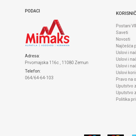
PODACI
KORISNIČ
Postani VI
Saveti
Novosti
Najčešća p
Uslovi i na
Adresa:
Uslovi i na
Prvomajska 116c , 11080 Zemun
Uslovi i n
Telefon:
Uslovi kori
064/64-64-103
Pravo na o
Uputstvo z
Uputstvo z
Politika pr