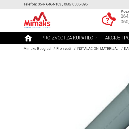
Telefon: 064/ 6464-103 , 060/ 0500-895
KE!
MOGUCNOST MONTAŽE PROIZVODA
Pozo
064
060
PROIZVODI ZA KUPATILO
AKCIJE I P
Mimaks Beograd
Proizvodi
INSTALACIONI MATERIJAL
KA