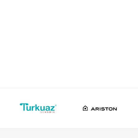
Pestan
Srbija
Pestan doo