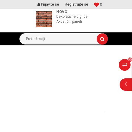
Prijavite se
Registrujte se
0
MOGUCNOST MONTAŽE PROIZVODA
NOVO
Dekorativne ciglice
Akustični paneli
Pretraži sajt
(
0
)
POMOĆ PRI
KUPOVINI