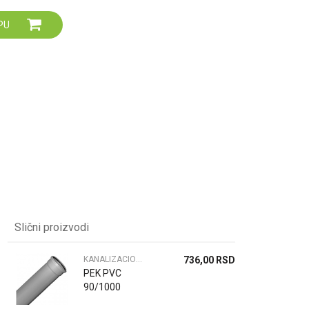
Za više informacija,
PU
pomoć i porudžbine
064 64 64 103
060 0500 895
Slični proizvodi
KANALIZACIONE CEVI
736,00
RSD
PEK PVC
90/1000