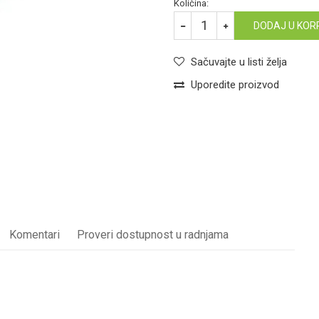
Količina:
DODAJ U KOR
Sačuvajte u listi želja
Uporedite proizvod
Komentari
Proveri dostupnost u radnjama
KANALIZACIONE CEVI
Email