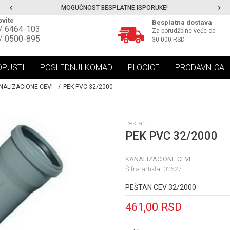
MOGUĆNOST BESPLATNE ISPORUKE!
vite
Besplatna dostava
/ 6464-103
Za porudžbine veće od
/ 0500-895
30.000 RSD
OPUSTI
POSLEDNJI KOMAD
PLOCICE
PRODAVNICA
NALIZACIONE CEVI
PEK PVC 32/2000
Pestan
PEK PVC 32/2000
KANALIZACIONE CEVI
Šifra artikla:
02627
PEŠTAN CEV 32/2000
461,00
RSD