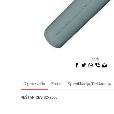
Podeli
O proizvodu
Brend
Specifikacija/Deklaracija
PEŠTAN CEV 32/2000
Kategorija
Ime/Nadimak