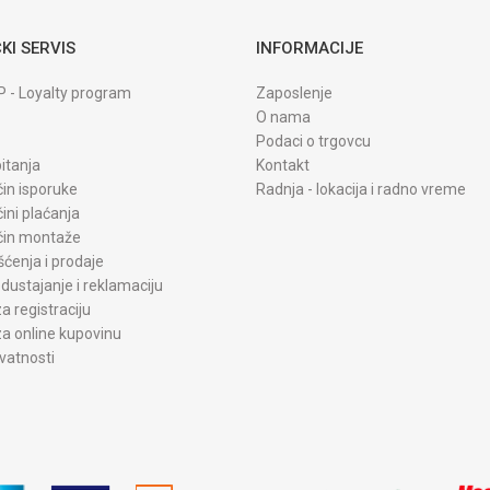
KI SERVIS
INFORMACIJE
P - Loyalty program
Zaposlenje
O nama
Podaci o trgovcu
itanja
Kontakt
čin isporuke
Radnja - lokacija i radno vreme
čini plaćanja
ačin montaže
šćenja i prodaje
dustajanje i reklamaciju
a registraciju
a online kupovinu
ivatnosti