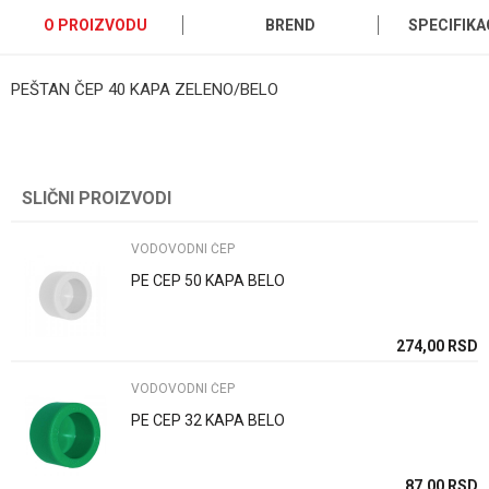
O PROIZVODU
BREND
SPECIFIKA
PEŠTAN ČEP 40 KAPA ZELENO/BELO
Kategorija
VODOVODNI ČEP
Ime/Nadimak
Brend
Pestan
SLIČNI PROIZVODI
Email
Zemlja proizvodnje
Srbija
Uvoznik / proizvodjač
Pestan doo
VODOVODNI ČEP
Poruka
PE CEP 50 KAPA BELO
274,00
RSD
VODOVODNI ČEP
PE CEP 32 KAPA BELO
POŠALJI
87,00
RSD