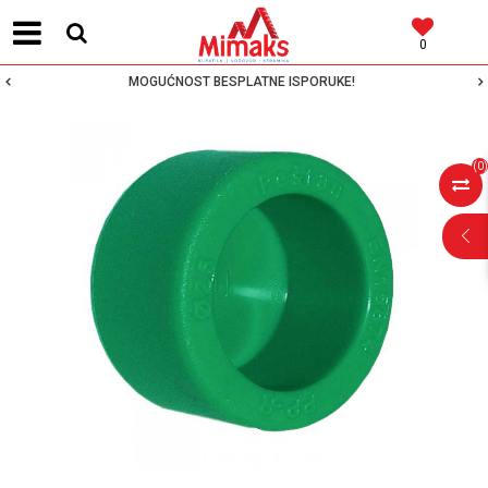
0
MOGUĆNOST BESPLATNE ISPORUKE!
(
0
)
POMOĆ PRI
KUPOVINI
Za više informacija,
pomoć i porudžbine
064 64 64 103