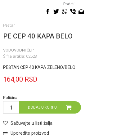
060 0500 895
Podeli
Pestan
PE CEP 40 KAPA BELO
VODOVODNI ČEP
Šifra artikla:
02523
PEŠTAN ČEP 40 KAPA ZELENO/BELO
164,00
RSD
Količina:
DODAJ U KORPU
Sačuvajte u listi želja
Uporedite proizvod