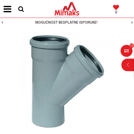
0
MOGUĆNOST BESPLATNE ISPORUKE!
(
0
)
POMOĆ PRI
KUPOVINI
Za više informacija,
pomoć i porudžbine
064 64 64 103