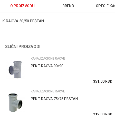
O PROIZVODU
BREND
SPECIFIKA
K RACVA 50/50 PEŠTAN
Kategorija
KANALIZACIONE RAČVE
Ime/Nadimak
Brend
Pestan
SLIČNI PROIZVODI
Email
Zemlja proizvodnje
Srbija
Uvoznik / proizvodjač
Pestan doo
KANALIZACIONE RAČVE
Poruka
PEK T RACVA 90/90
351,00
RSD
KANALIZACIONE RAČVE
PEK T RACVA 75/75 PESTAN
POŠALJI
219,00
RSD