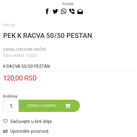
060 0500 895
Podeli
Pestan
PEK K RACVA 50/50 PESTAN
KANALIZACIONE RAČVE
Šifra artikla:
01302
K RACVA 50/50 PEŠTAN
120,00
RSD
Količina:
DODAJ U KORPU
Sačuvajte u listi želja
Uporedite proizvod