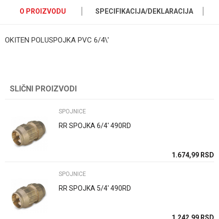
O PROIZVODU
SPECIFIKACIJA/DEKLARACIJA
OKITEN POLUSPOJKA PVC 6/4\'
Kategorija
SPOJNICE
Ime/Nadimak
Brend
Unidelta
SLIČNI PROIZVODI
Email
Zemlja proizvodnje
Kina
SPOJNICE
Poruka
RR SPOJKA 6/4' 490RD
1.674,99
RSD
SPOJNICE
RR SPOJKA 5/4' 490RD
POŠALJI
1.242,99
RSD