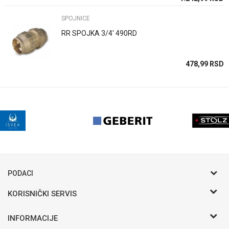
SPOJNICE
RR SPOJKA 3/4' 490RD
478,99
RSD
PODACI
KORISNIČKI SERVIS
Postani VIP - Loyalty program
INFORMACIJE
Saveti