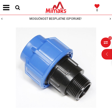
0
MOGUĆNOST BESPLATNE ISPORUKE!
(
0
)
POMOĆ PRI
KUPOVINI
Za više informacija,
pomoć i porudžbine
064 64 64 103