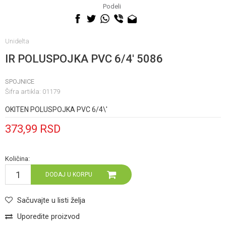
060 0500 895
Podeli
Unidelta
IR POLUSPOJKA PVC 6/4' 5086
SPOJNICE
Šifra artikla:
01179
OKITEN POLUSPOJKA PVC 6/4\'
373,99
RSD
Količina:
DODAJ U KORPU
Sačuvajte u listi želja
Uporedite proizvod