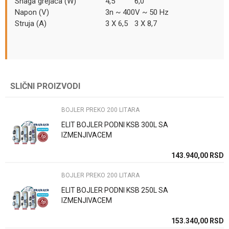
Snaga grejača (W)
4,5
6,0
Napon (V)
3n ~ 400V ~ 50 Hz
Struja (A)
3 X 6,5
3 X 8,7
Kategorija
BOJLER PREKO 200 LITARA
SLIČNI PROIZVODI
Ime/Nadimak
Brend
Elit Inox
BOJLER PREKO 200 LITARA
Email
Način ugradnje/Tip
Vertikalno
ELIT BOJLER PODNI KSB 300L SA
IZMENJIVACEM
Zemlja proizvodnje
Srbija
143.940,00
RSD
Poruka
Uvoznik / proizvodjač
ELIT inox d.o.o. Čačak
BOJLER PREKO 200 LITARA
ELIT BOJLER PODNI KSB 250L SA
IZMENJIVACEM
153.340,00
RSD