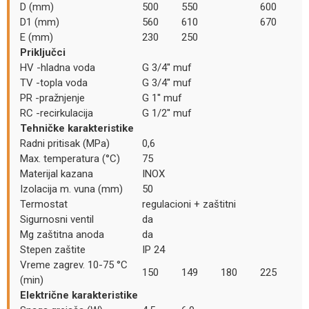
D (mm)
500
550
600
D1 (mm)
560
610
670
E (mm)
230
250
Priključci
HV -hladna voda
G 3/4'' muf
TV -topla voda
G 3/4'' muf
PR -pražnjenje
G 1'' muf
RC -recirkulacija
G 1/2'' muf
Tehničke karakteristike
Radni pritisak (MPa)
0,6
Max. temperatura (°C)
75
Materijal kazana
INOX
Izolacija m. vuna (mm)
50
Termostat
regulacioni + zaštitni
Sigurnosni ventil
da
Mg zaštitna anoda
da
Stepen zaštite
IP 24
Vreme zagrev. 10-75 °C
150
149
180
225
(min)
Električne karakteristike