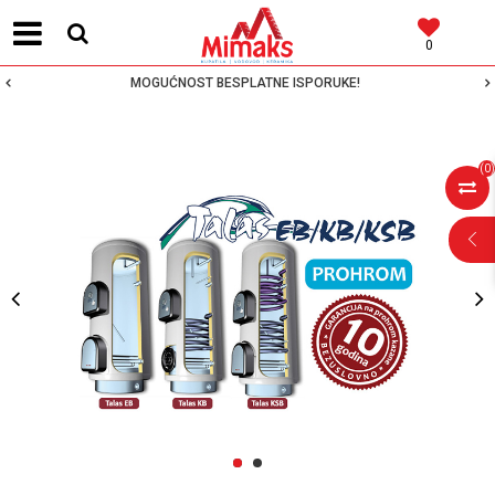
0
MOGUĆNOST BESPLATNE ISPORUKE!
(
0
)
POMOĆ PRI
KUPOVINI
Za više informacija,
pomoć i porudžbine
1
2
064 64 64 103