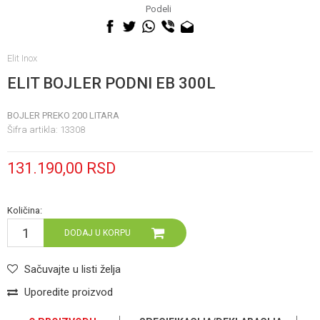
060 0500 895
Podeli
Elit Inox
ELIT BOJLER PODNI EB 300L
BOJLER PREKO 200 LITARA
Šifra artikla:
13308
131.190,00
RSD
Količina:
DODAJ U KORPU
Sačuvajte u listi želja
Uporedite proizvod