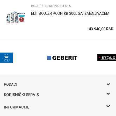
POŠALJI
BOJLER PREKO 200 LITARA
ELIT BOJLER PODNI KB 300L SA IZMENJIVACEM
143.940,00
RSD
PODACI
KORISNIČKI SERVIS
Postani VIP - Loyalty program
INFORMACIJE
Saveti
Novosti