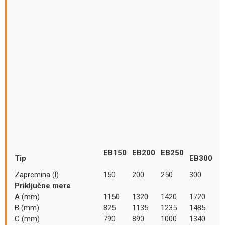
EB150
EB200
EB250
Tip
EB300
Zapremina (l)
150
200
250
300
Priključne mere
A (mm)
1150
1320
1420
1720
B (mm)
825
1135
1235
1485
C (mm)
790
890
1000
1340