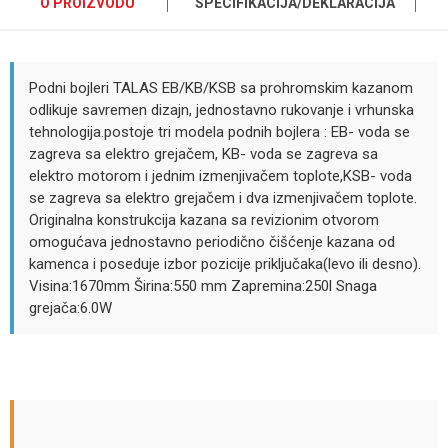
O PROIZVODU
SPECIFIKACIJA/DEKLARACIJA
Podni bojleri TALAS EB/KB/KSB sa prohromskim kazanom
odlikuje savremen dizajn, jednostavno rukovanje i vrhunska
tehnologija.postoje tri modela podnih bojlera : EB- voda se
zagreva sa elektro grejačem, KB- voda se zagreva sa
elektro motorom i jednim izmenjivačem toplote,KSB- voda
se zagreva sa elektro grejačem i dva izmenjivačem toplote.
Originalna konstrukcija kazana sa revizionim otvorom
omogućava jednostavno periodično čišćenje kazana od
kamenca i poseduje izbor pozicije priključaka(levo ili desno).
Visina:1670mm Širina:550 mm Zapremina:250l Snaga
grejača:6.0W