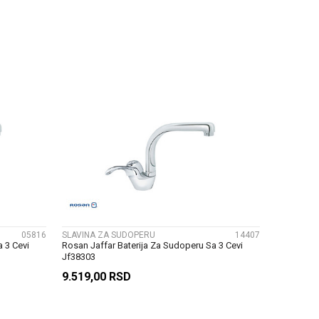
U
DODAJ U KORPU
UPOREDI
05816
SLAVINA ZA SUDOPERU
14407
 3 Cevi
Rosan Jaffar Baterija Za Sudoperu Sa 3 Cevi
Jf38303
9.519,00
RSD