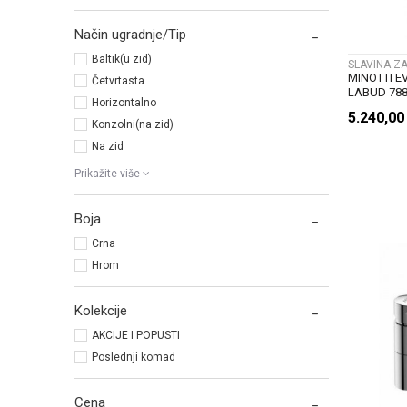
Način ugradnje/Tip
Baltik(u zid)
SLAVINA Z
MINOTTI E
Četvrtasta
LABUD 788
Horizontalno
5.240,0
Konzolni(na zid)
Na zid
Prikažite više
Boja
Crna
Hrom
Kolekcije
AKCIJE I POPUSTI
Poslednji komad
Cena