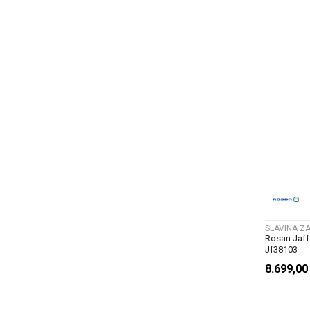
SLAVINA Z
Rosan Jaffa
Jf38103
8.699,0