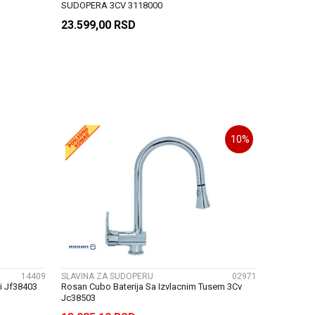
SUDOPERA 3CV 3118000
23.599,00
RSD
U
DODAJ U KORPU
10
%
UPOREDI
14409
SLAVINA ZA SUDOPERU
02971
i Jf38403
Rosan Cubo Baterija Sa Izvlacnim Tusem 3Cv
Jc38503