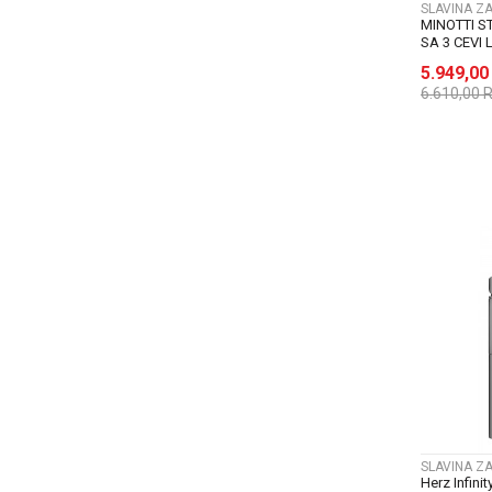
SLAVINA Z
MINOTTI 
SA 3 CEVI
5.949,0
6.610,00
SLAVINA Z
Herz Infini