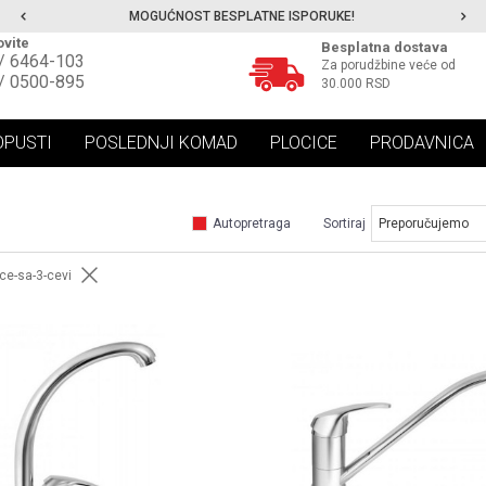
MOGUĆNOST BESPLATNE ISPORUKE!
vite
Besplatna dostava
/ 6464-103
Za porudžbine veće od
/ 0500-895
30.000 RSD
OPUSTI
POSLEDNJI KOMAD
PLOCICE
PRODAVNICA
Autopretraga
Sortiraj
ce-sa-3-cevi
UPOREDI
UPOREDI