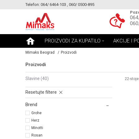
Telefon: 064/ 6464-103 , 060/ 0500-895
KE!
MOGUCNOST MONTAŽE PROIZVODA
Pozo
064
060
PROIZVODI ZA KUPATILO
AKCIJE I P
Mimaks Beograd
Proizvodi
Proizvodi
slavine
(40)
22-stoje
Resetujte filtere
Brend
Grohe
Herz
Minotti
Rosan