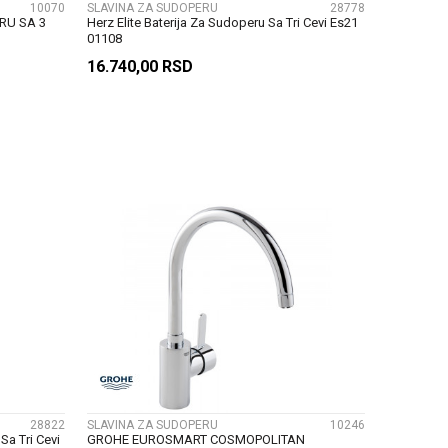
10070
SLAVINA ZA SUDOPERU
28778
RU SA 3
Herz Elite Baterija Za Sudoperu Sa Tri Cevi Es21
01108
16.740,00
RSD
U
DODAJ U KORPU
UPOREDI
28822
SLAVINA ZA SUDOPERU
10246
Sa Tri Cevi
GROHE EUROSMART COSMOPOLITAN