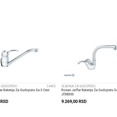
DODAJ U KORPU
DODAJ U KORP
UPOREDI
UPOREDI
A SUDOPERU
14403
SLAVINA ZA SUDOPERU
r Baterija Za Sudoperu Sa 3 Cevi
Rosan Jaffar Baterija Za Sudoperu Sa
Jf38303
0
RSD
9.269,00
RSD