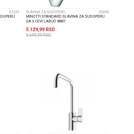
02283
SLAVINA ZA SUDOPERU
08080
UDOPERU
MINOTTI STANDARD SLAVINA ZA SUDOPERU
SA 3 CEVI LABUD 8887
5.129,99
RSD
5.699,99
RSD
U
DODAJ U KORPU
UPOREDI