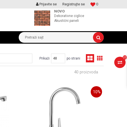
Prijavite se
Registrujte se
0
MOGUCNOST MONTAŽE PROIZVODA
NOVO
Dekorativne ciglice
Akustični paneli
Pretraži sajt
(
0
)
Prikaži
po strani
40 proizvoda
10
%
UPOREDI