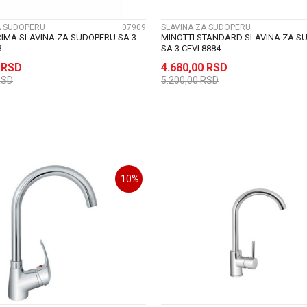
A SUDOPERU
07909
SLAVINA ZA SUDOPERU
RIMA SLAVINA ZA SUDOPERU SA 3
MINOTTI STANDARD SLAVINA ZA S
3
SA 3 CEVI 8884
0
RSD
4.680,00
RSD
RSD
5.200,00
RSD
DODAJ U KORPU
DODAJ U KORP
10
%
UPOREDI
UPOREDI