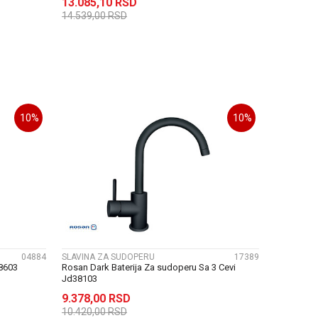
13.085,10
RSD
14.539,00
RSD
U
DODAJ U KORPU
10
%
10
%
UPOREDI
04884
SLAVINA ZA SUDOPERU
17389
8603
Rosan Dark Baterija Za sudoperu Sa 3 Cevi
Jd38103
9.378,00
RSD
10.420,00
RSD