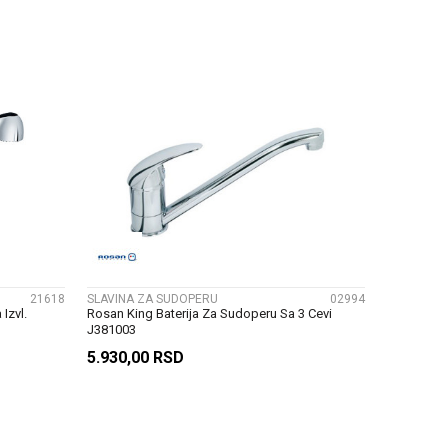
U
DODAJ U KORPU
UPOREDI
21618
SLAVINA ZA SUDOPERU
02994
Izvl.
Rosan King Baterija Za Sudoperu Sa 3 Cevi
J381003
5.930,00
RSD