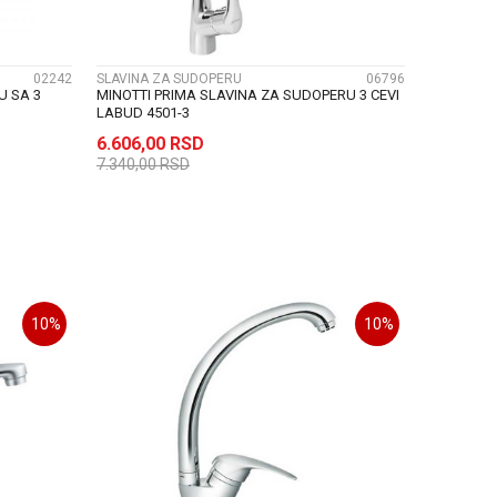
02242
SLAVINA ZA SUDOPERU
06796
U SA 3
MINOTTI PRIMA SLAVINA ZA SUDOPERU 3 CEVI
LABUD 4501-3
6.606,00
RSD
7.340,00
RSD
U
DODAJ U KORPU
10
%
10
%
UPOREDI