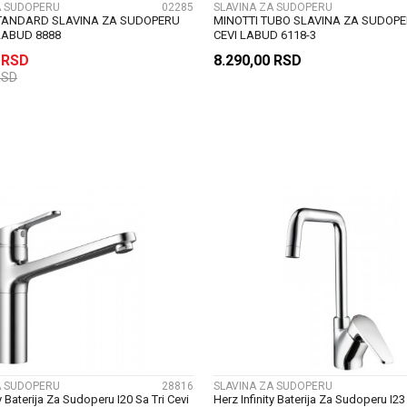
A SUDOPERU
02285
SLAVINA ZA SUDOPERU
STANDARD SLAVINA ZA SUDOPERU
MINOTTI TUBO SLAVINA ZA SUDOPE
 LABUD 8888
CEVI LABUD 6118-3
0
RSD
8.290,00
RSD
RSD
DODAJ U KORPU
DODAJ U KORP
UPOREDI
UPOREDI
A SUDOPERU
28816
SLAVINA ZA SUDOPERU
ty Baterija Za Sudoperu I20 Sa Tri Cevi
Herz Infinity Baterija Za Sudoperu I23 