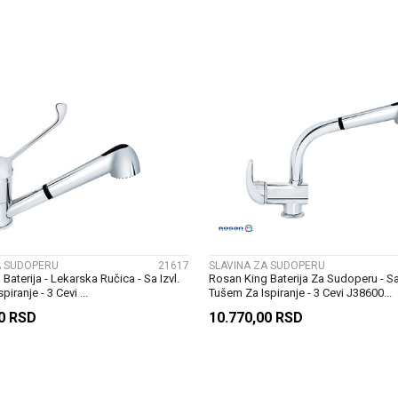
DODAJ U KORPU
DODAJ U KORP
UPOREDI
UPOREDI
A SUDOPERU
21617
SLAVINA ZA SUDOPERU
Baterija - Lekarska Ručica - Sa Izvl.
Rosan King Baterija Za Sudoperu - Sa 
iranje - 3 Cevi ...
Tušem Za Ispiranje - 3 Cevi J38600...
00
RSD
10.770,00
RSD