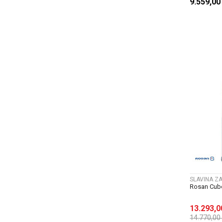
9.559,0
SLAVINA Z
Rosan Cubo
13.293,
14.770,00