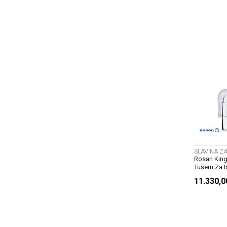
SLAVINA Z
Rosan King 
Tušem Za Isp
11.330,