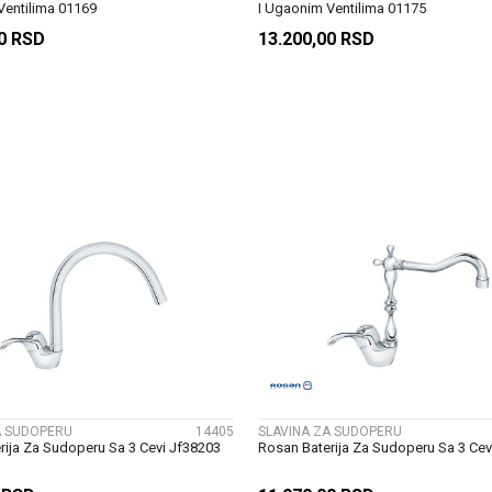
Ventilima 01169
I Ugaonim Ventilima 01175
00
RSD
13.200,00
RSD
DODAJ U KORPU
DODAJ U KORP
UPOREDI
UPOREDI
A SUDOPERU
14405
SLAVINA ZA SUDOPERU
rija Za Sudoperu Sa 3 Cevi Jf38203
Rosan Baterija Za Sudoperu Sa 3 Cev