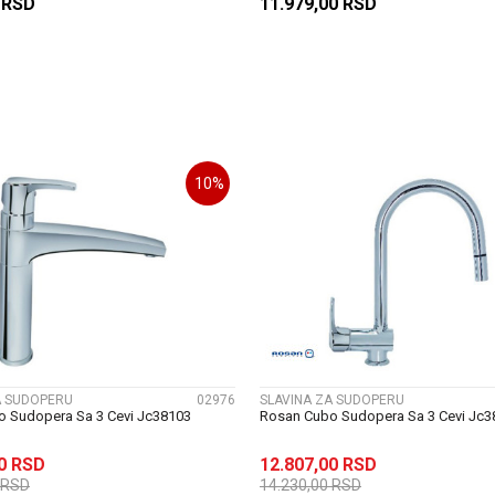
0
RSD
11.979,00
RSD
DODAJ U KORPU
DODAJ U KORP
10
%
UPOREDI
UPOREDI
A SUDOPERU
02976
SLAVINA ZA SUDOPERU
 Sudopera Sa 3 Cevi Jc38103
Rosan Cubo Sudopera Sa 3 Cevi Jc3
00
RSD
12.807,00
RSD
RSD
14.230,00
RSD