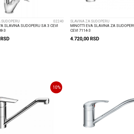
A SUDOPERU
02240
SLAVINA ZA SUDOPERU
VA SLAVINA SUDOPERU SA 3 CEVI
MINOTTI EVA SLAVINA ZA SUDOPER
8-3
CEVI 7114-3
0
RSD
4.720,00
RSD
DODAJ U KORPU
DODAJ U KORP
10
%
UPOREDI
UPOREDI